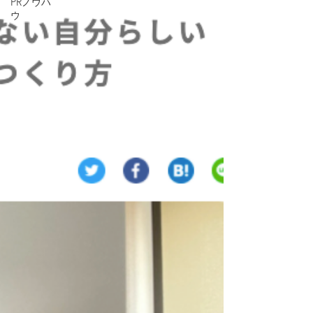
PRノウハ
ウ