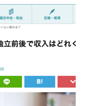
日本経済新聞出発社さんより、7月12日に発
売された日経MOOK「フリーランス&“複”業
で働く！完全ガイド」にて、企業×フリーラ
ンスの取組みをご紹介いただきました。 現
クライアントであるカインズさんのPRは本
当に楽しくて、フリーランスPRとしてのや
りがいもあり、自分自身の成長...