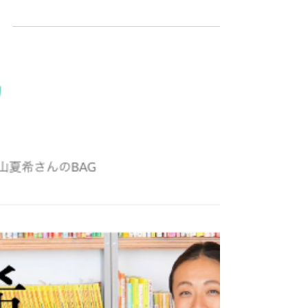
ました！
こんにちは、PRプランナーの大山夏希で
す。 ELLE onlineで、サステナブル＆エシカ
ルなアイテムを紹介させていただきました！
毎日つかうモノだからこそ、ブランドの物語
や背景、関わっている人たちの想いなど、目
には見えない部分に共感できるものを選びた
い。...