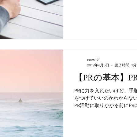
で、現クライアントさんを例に
Natsuki
2019年6月5日
読了時間: 1分
【PRの基本】
PRに力を入れたいけど、手
をつけていいのかわからな
PR活動に取りかかる前にP
します！