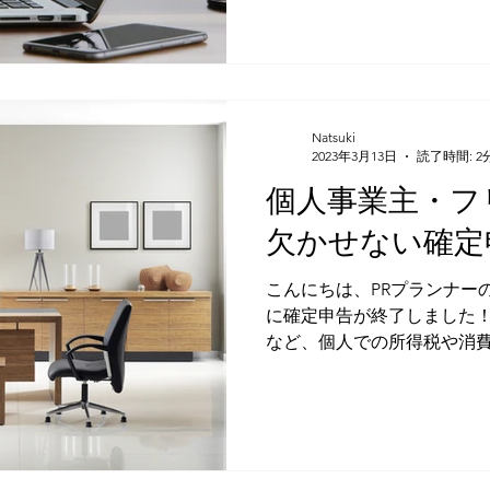
Natsuki
2023年3月13日
読了時間: 2
個人事業主・フ
欠かせない確定
こんにちは、PRプランナー
に確定申告が終了しました！
など、個人での所得税や消
続き「確定申告」。私のよ
っては、毎年欠かすことが
ね。...