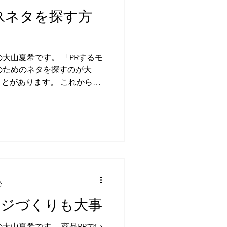
PRネタを探す方
大山夏希です。 「PRするモ
のためのネタを探すのが大
とがあります。 これから世
スのローンチを控えているの
要はありませんが、それが無
分
ージづくりも大事
大山夏希です。 商品PRでい