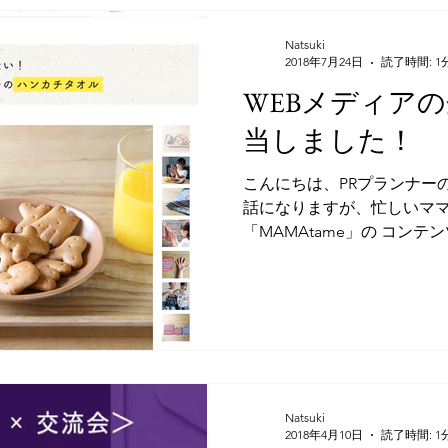
Natsuki
2018年7月24日
読了時間: 1
WEBメディア
当しました！
こんにちは、PRプランナー
話になりますが、忙しいマ
「MAMAtame」の コン
ただきました。 PRポイン
ページになりました！ ぜひ
す。...
Natsuki
2018年4月10日
読了時間: 1