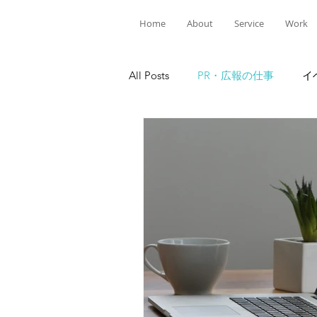
Home
About
Service
Work
All Posts
PR・広報の仕事
イ