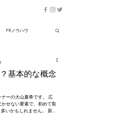
PRノウハウ
分
何？基本的な概念
ンナーの大山夏希です。 広
欠かせない要素で、初めて取
多いかもしれません。 新年
のポジションに就いたという
。...