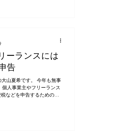
分
リーランスには
申告
の大山夏希です。 今年も無事
 個人事業主やフリーランス
費税などを申告するための手
うなフリーランスの方々にと
できない重要な手続きですよ