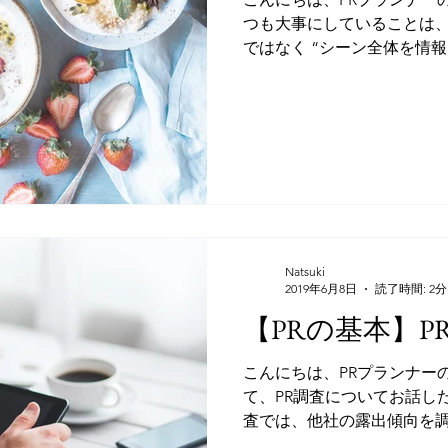
つも大事にしていることは、
ではなく “シーン全体を情報
す。 例えば、、、 ①どの
るのバリエーションを見せる.
Natsuki
2019年6月8日
読了時間: 2分
【PRの基本】
こんにちは、PRプランナー
て、PR調査についてお話した
査では、他社の露出傾向を
ワードを設定してリサーチす