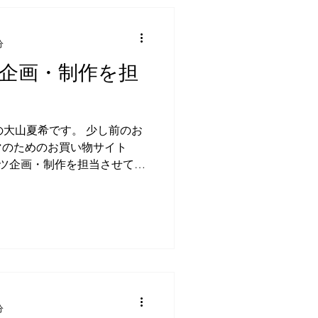
分
の企画・制作を担
の大山夏希です。 少し前のお
マのためのお買い物サイト
テンツ企画・制作を担当させてい
トをギュッとまとめた、可愛い
、ご覧いただけたら嬉しいで
分