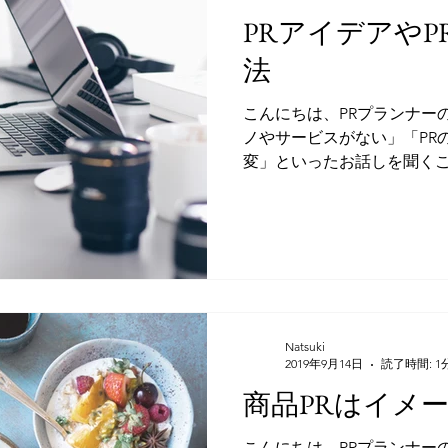
PRアイデアや
法
こんにちは、PRプランナーの
ノやサービスがない」「PR
変」といったお話しを聞くこ
に出る新しい商品やサービ
であれば、PRネタを探す必
い場合、、、何...
Natsuki
2019年9月14日
読了時間: 1
商品PRはイメ
こんにちは、PRプランナーの