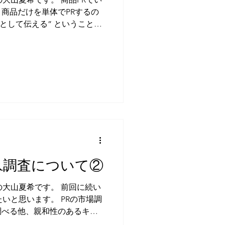
商品だけを単体でPRするの
として伝える” ということで
ような利用方法・活用方法があ
..
PR調査について②
の大山夏希です。 前回に続い
いと思います。 PRの市場調
調べる他、親和性のあるキー
ることがあります。 ここ