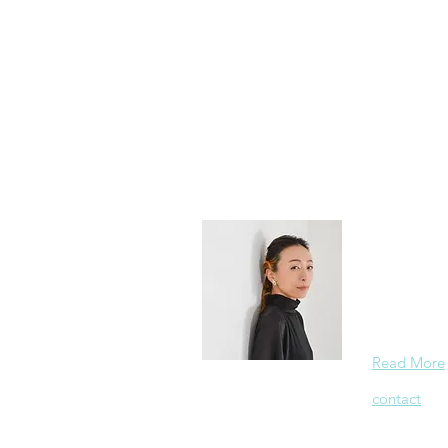
PRプラン
大山 夏希 N
静岡県浜松市出
アタッシュ・
て、
2014
Read More
​contact