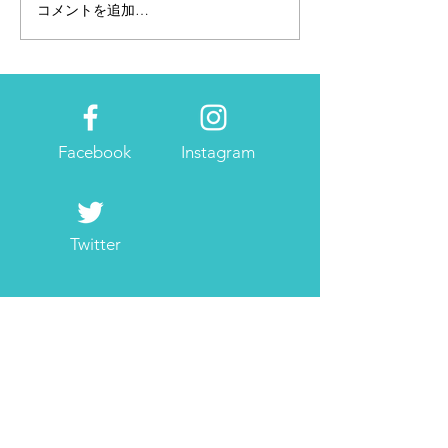
コメントを追加…
個人事業主・フリーラン
2023年の広報・
スには欠かせない確定申
画はたてました
告
Facebook
Instagram
Twitter