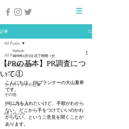
記事
All Posts
Natsuki
All Posts
2019年6月5日
読了時間: 1分
【PRの基本】PR調査につ
PR・広報の仕事
いて①
イベント
こんにちは、PRプランナーの大山夏希
ライティングの仕事
です。
その他
PRに力を入れたいけど、手順がわから
フリーランス
ない、どこから手をつけていいのかわ
PRノウハウ
からない、というご意見を聞くことが
あります。