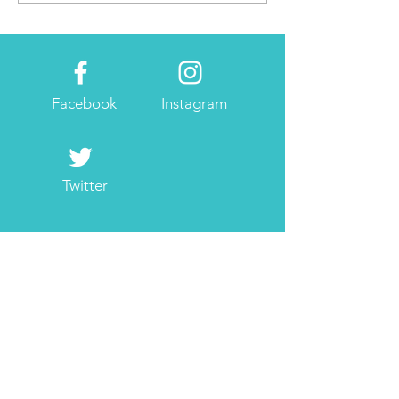
スには欠かせない確定申
画はたてました
告
Facebook
Instagram
Twitter