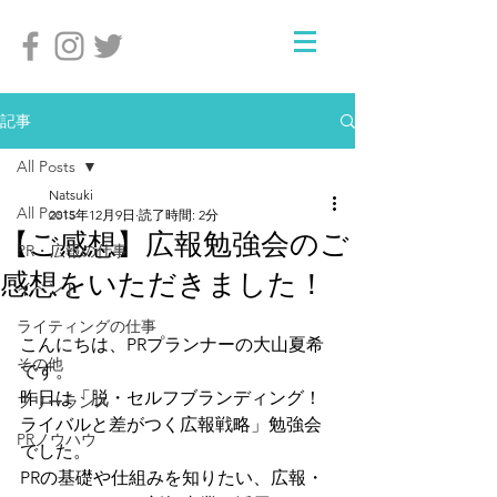
記事
All Posts
Natsuki
All Posts
2015年12月9日
読了時間: 2分
【ご感想】広報勉強会のご
PR・広報の仕事
感想をいただきました！
イベント
ライティングの仕事
こんにちは、PRプランナーの大山夏希
その他
です。
昨日は「脱・セルフブランディング！
フリーランス
ライバルと差がつく広報戦略」勉強会
PRノウハウ
でした。
PRの基礎や仕組みを知りたい、広報・