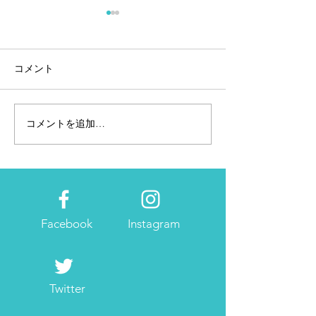
コメント
コメントを追加…
ママ向けキュレーション
ママ向けキュレ
メディアにてライティン
サイト「tend
グ
筆しました！
Facebook
Instagram
Twitter