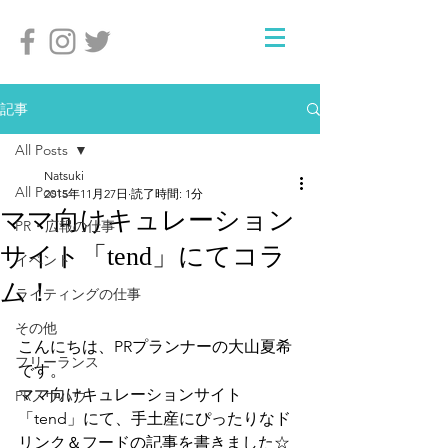
記事
All Posts
Natsuki
All Posts
2015年11月27日
読了時間: 1分
ママ向けキュレーション
PR・広報の仕事
サイト「tend」にてコラ
イベント
ム！
ライティングの仕事
その他
こんにちは、PRプランナーの大山夏希
フリーランス
です。
ママ向けキュレーションサイト
PRノウハウ
「tend」にて、手土産にぴったりなド
リンク＆フードの記事を書きました☆