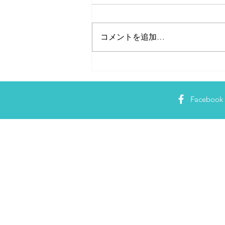
コメントを追加…
ママの知りたい！に応えるニ
ュースサイト「mammemo」
にて
Facebook