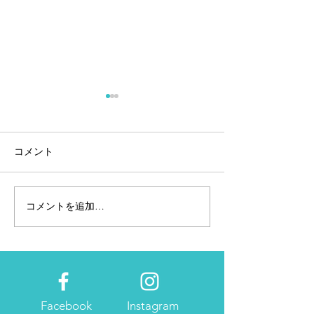
コメント
コメントを追加…
個人事業主・フリーラン
2023年の広報・
スには欠かせない確定申
画はたてました
告
Facebook
Instagram