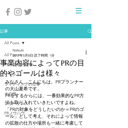
記事
All Posts
Natsuki
All Posts
2017年5月8日
読了時間: 1分
事業内容によってPRの目
PR・広報の仕事
的やゴールは様々
イベント
みなさん、こんにちは。PRプランナー
ライティングの仕事
の大山夏希です。
その他
PRをするからには、一番効果的なPR方
法を取り入れていきたいですよね。
フリーランス
「PRの対象をどうしたいのか＝PRのゴ
PRノウハウ
ール」として考え、それによって情報
の拡散の仕方や場所も一緒に考慮して