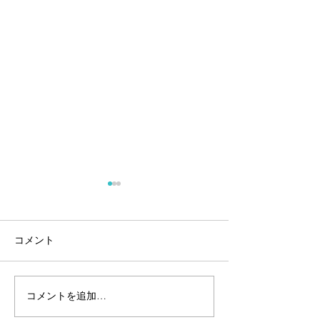
コメント
コメントを追加…
個人事業主・フリーラン
2023年の広報・
スには欠かせない確定申
画はたてました