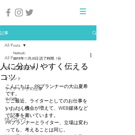
記事
All Posts
Natsuki
All Posts
2017年11月28日
読了時間: 1分
人に分かりやすく伝える
PR・広報の仕事
コツ
イベント
こんにちは、PRプランナーの大山夏希
ライティングの仕事
です。
その他
ここ最近、ライターとしてのお仕事を
いただく機会が増えて、WEB媒体など
フリーランス
で記事を書いています。
PRノウハウ
PRプランナーとライター、立場は変わ
っても、考えることは同じ。