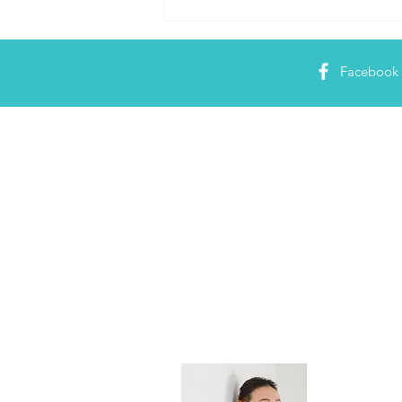
WEBメディア「ひなたおたよ
り」にて、インタビュー記事
を掲載いただきました！
Facebook
PRプラン
大山 夏希 N