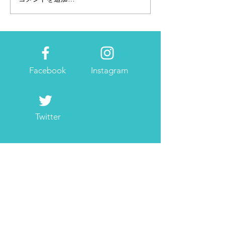
【ELLE onlin
ブル＆エシカル
ムを紹介させて
ました！
Facebook
Instagram
Twitter