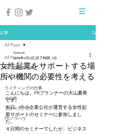
記事
All Posts
Natsuki
All Posts
2016年4月6日
読了時間: 2分
女性起業をサポートする場
PR・広報の仕事
所や機関の必要性を考える
イベント
ライティングの仕事
こんにちは、PRプランナーの大山夏希
その他
です。
先日、中小企業公社が運営する女性起
フリーランス
業サポートのセミナーに参加しまし
PRノウハウ
た。
４日間のセミナーでしたが、ビジネス