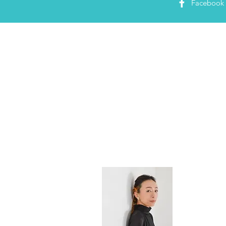
Facebook
PRプラン
大山 夏希 N
静岡県浜松市出
アタッシュ・
て、
2014