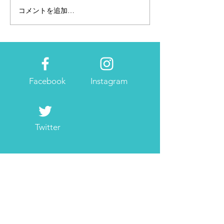
コメントを追加…
個人事業主・フリーラン
2023年の広報・
スには欠かせない確定申
画はたてました
告
Facebook
Instagram
Twitter