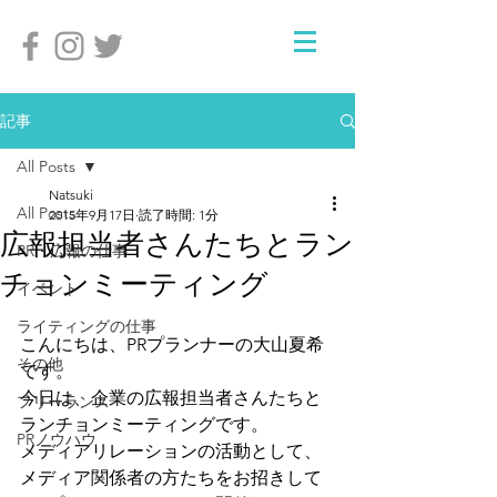
記事
All Posts
Natsuki
All Posts
2015年9月17日
読了時間: 1分
広報担当者さんたちとラン
PR・広報の仕事
チョンミーティング
イベント
ライティングの仕事
こんにちは、PRプランナーの大山夏希
その他
です。
今日は、企業の広報担当者さんたちと
フリーランス
ランチョンミーティングです。
PRノウハウ
メディアリレーションの活動として、
メディア関係者の方たちをお招きして