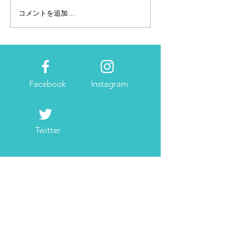
コメントを追加…
【ELLE online】サステナ
WEBメディア
ブル＆エシカルなアイテ
『INSIDEBA
ムを紹介させていただき
ドバッグ）』に
ました！
介いただきまし
Facebook
Instagram
Twitter