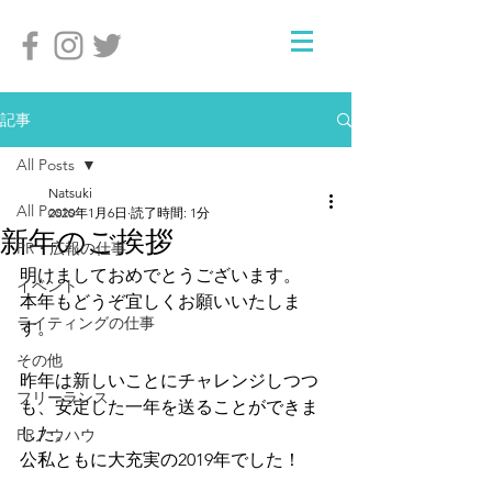
記事
All Posts
Natsuki
All Posts
2020年1月6日
読了時間: 1分
新年のご挨拶
PR・広報の仕事
明けましておめでとうございます。
イベント
本年もどうぞ宜しくお願いいたしま
ライティングの仕事
す。
その他
昨年は新しいことにチャレンジしつつ
フリーランス
も、安定した一年を送ることができま
した。
PRノウハウ
公私ともに大充実の2019年でした！