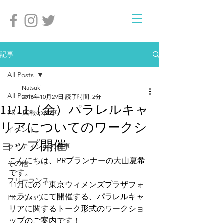
記事
All Posts
Natsuki
All Posts
2016年10月29日
読了時間: 2分
11/11（金）パラレルキャ
PR・広報の仕事
リアについてのワークシ
イベント
ョップ開催
ライティングの仕事
こんにちは、PRプランナーの大山夏希
その他
です。
フリーランス
11月にの「東京ウィメンズプラザフォ
ーラム」にて開催する、パラレルキャ
PRノウハウ
リアに関するトーク形式のワークショ
ップのご案内です！