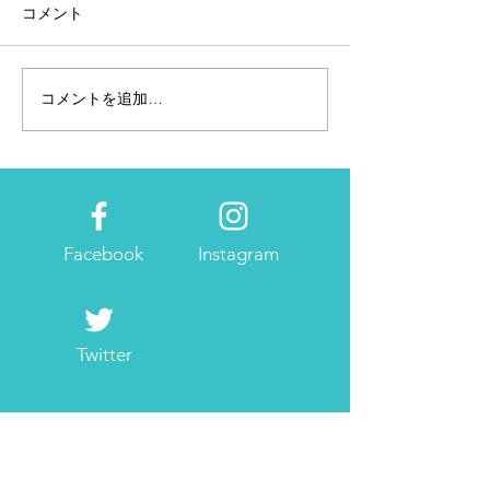
コメント
コメントを追加…
フリーランスの効率的な
12/8（土）開
仕事術とは？
講座「私らしく
い事を仕事にす
母親業＋〇〇と
方〜」
Facebook
Instagram
Twitter