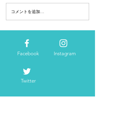
コメントを追加…
個人事業主・フリーラン
2023年の広報・
スには欠かせない確定申
画はたてました
告
Facebook
Instagram
Twitter