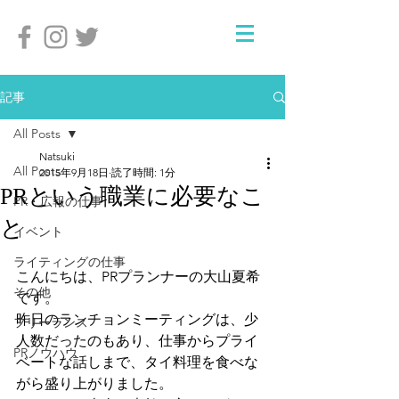
記事
All Posts
Natsuki
All Posts
2015年9月18日
読了時間: 1分
PRという職業に必要なこ
PR・広報の仕事
と
イベント
ライティングの仕事
こんにちは、PRプランナーの大山夏希
その他
です。
昨日のランチョンミーティングは、少
フリーランス
人数だったのもあり、仕事からプライ
PRノウハウ
ベートな話しまで、タイ料理を食べな
がら盛り上がりました。