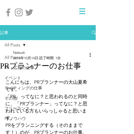
記事
All Posts
Natsuki
All Posts
2015年10月14日
読了時間: 1分
PRプランナーのお仕事
PR・広報の仕事
イベント
こんにちは、PRプランナーの大山夏希
ライティングの仕事
です。
「PR」ってなに？と思われるのと同時
その他
に、「PRプランナー」ってなに？と思
フリーランス
われている方もいらっしゃると思いま
す。
PRノウハウ
PRをプランニングする（そのままで
す！）のが、PRプランナーのお仕事。