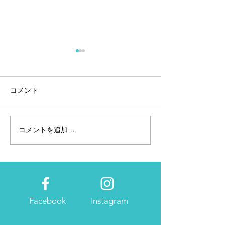
コメント
コメントを追加…
個人事業主・フリーラン
2023年の広報・
スには欠かせない確定申
画はたてました
告
Facebook
Instagram